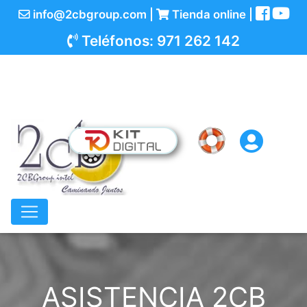
info@2cbgroup.com |
Tienda online |
Teléfonos: 971 262 142
ASISTENCIA 2CB