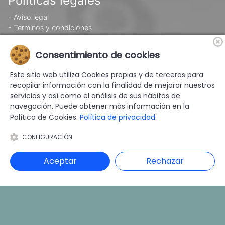
Políticas legales
- Aviso legal
- Términos y condiciones
- Política de privacidad
- Política de cookies
Consentimiento de cookies
Este sitio web utiliza Cookies propias y de terceros para
Area Privada
recopilar información con la finalidad de mejorar nuestros
servicios y así como el análisis de sus hábitos de
navegación. Puede obtener más información en la
Política de Cookies.
Política de privacidad
CONFIGURACIÓN
© 2cbgroup Intel S.L. | Calle SAN VICENTE DE PAUL, 58, Norte,
Aceptar
Rechazar
07010 Palma, Islas Baleares | Tlf. 971 262 142 |
info@2cbgroup.com